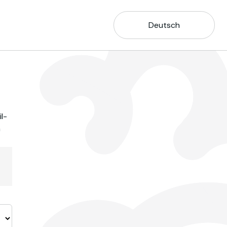
Deutsch
l-
m