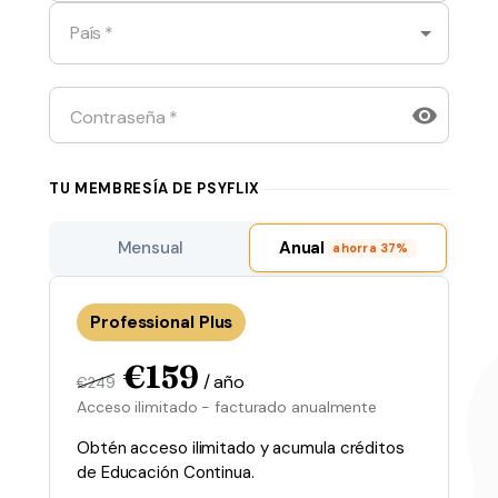
País
*
Contraseña
*
TU MEMBRESÍA DE PSYFLIX
Mensual
Anual
ahorra
37
%
Professional Plus
€
159
/ año
€
249
Acceso ilimitado - facturado anualmente
Obtén acceso ilimitado y acumula créditos
de Educación Continua.