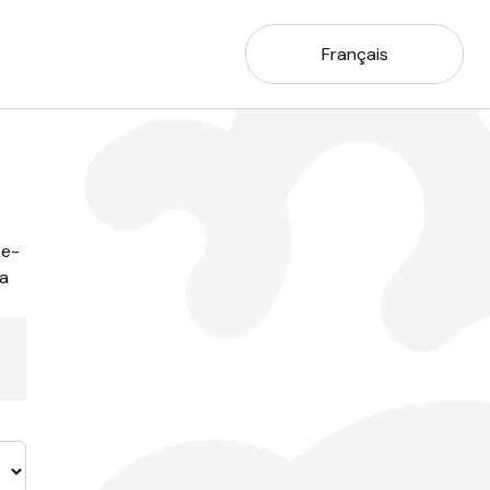
Français
 e-
la