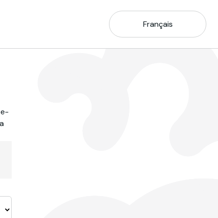
Français
 e-
la