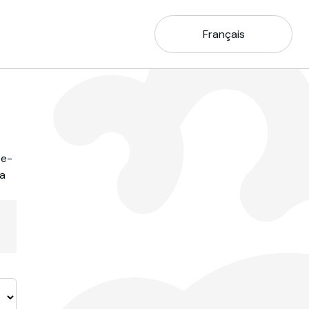
Français
 e-
la