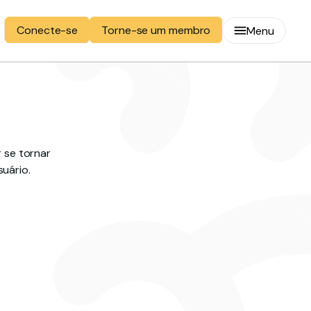
Torne-se um membro
Conecte-se
Menu
 se tornar
uário.