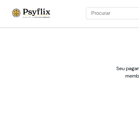
Seu pagam
membr