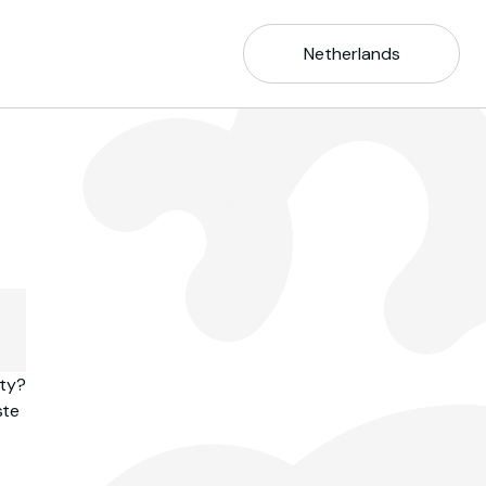
Netherlands
ity?
ste