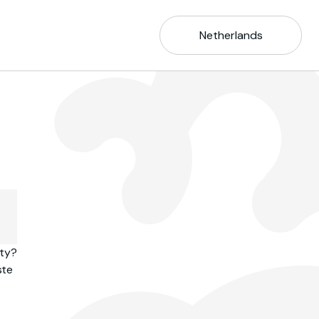
Netherlands
ity?
ste