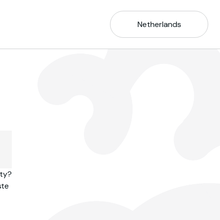
Netherlands
ity?
ste