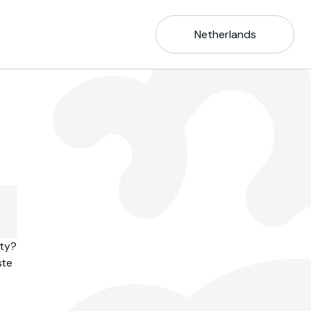
Netherlands
ity?
ste