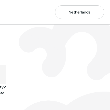
Netherlands
ity?
ste