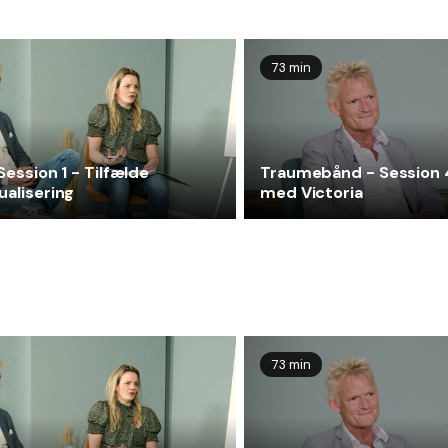
73 min
Session 1 - Tilfælde
Traumebånd - Session 
alisering
med Victoria
73 min