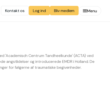
Kontakt os
Bliv medlem
Log ind
Menu
ved 'Academisch Centrum Tandheelkunde' (ACTA) ved
ede angstlidelser og introducerede EMDR i Holland. De
nger for følgerne af traumatiske begivenheder.