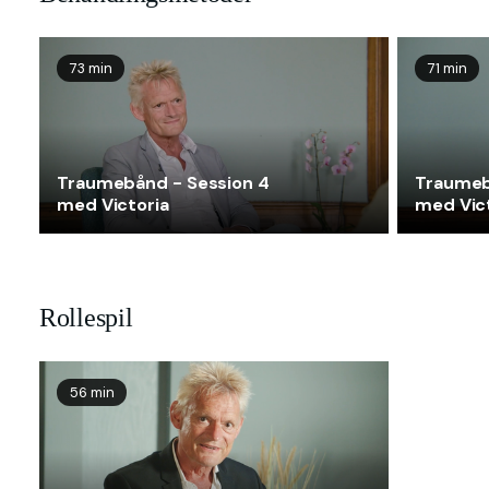
73 min
71 min
Traumebånd - Session 4
Traumeb
med Victoria
med Vic
Rollespil
56 min