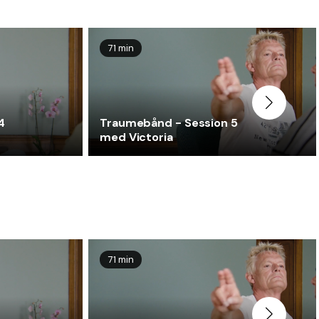
71 min
4
Traumebånd - Session 5
med Victoria
71 min