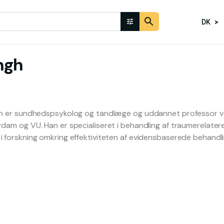
DK
ngh
ngh er sundhedspsykolog og tandlæge og uddannet professor 
rdam og VU. Han er specialiseret i behandling af traumerelater
i forskning omkring effektiviteten af evidensbaserede behandli