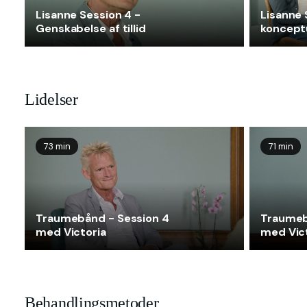
Lisanne Session 4 -
Lisanne 
Genskabelse af tillid
konceptu
Lidelser
73 min
71 min
Traumebånd - Session 4
Traumeb
med Victoria
med Vic
Behandlingsmetoder