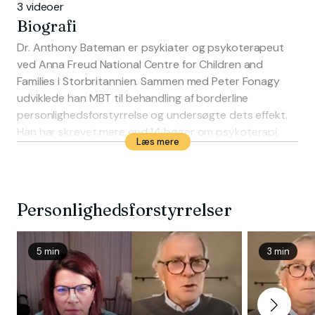
3 videoer
Biografi
Dr. Anthony Bateman er psykiater og psykoterapeut
ved Anna Freud National Centre for Children and
Families i Storbritannien. Sammen med Peter Fonagy
udviklede han MBT til behandling af borderline
personlighedsforstyrrelse og undersøgte dets effekt.
Han har skrevet mere end 14 bøger om psykoterapi,
Læs mere
herunder Mentalization Based Treatment for
Personality Disorder: A Practice Guide (2016).
Personlighedsforstyrrelser
5 min
3 min