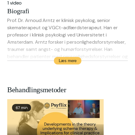
1 video
Biografi
Prof. Dr. Arnoud Arntz er klinisk psykolog, senior
skematerapeut og VGCt-adfærdsterapeut. Han er
professor i klinisk psykologi ved Universitetet i
Amsterdam. Arntz forsker i personlighedsforstyrrelser,
traumer samt angst- og humørforstyrrelser. Han
behandler patienter med personlighedsforstyrrelser og
Læs mere
personer med svære traumer. Han har skrevet flere
bøger, herunder 'Skematerapi for borderline
personlighedsforstyrrelser'.
Behandlingsmetoder
67 min