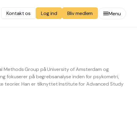
Kontakt os
Bliv medlem
Log ind
Menu
ical Methods Group på University of Amsterdam og
ning fokuserer på begrebsanalyse inden for psykometri,
e teorier. Han er tilknyttet Institute for Advanced Study