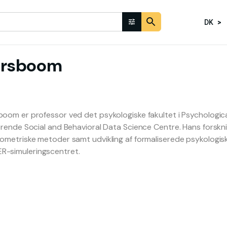
DK
orsboom
sboom er professor ved det psykologiske fakultet i Psycholog
hørende Social and Behavioral Data Science Centre. Hans forsk
kometriske metoder samt udvikling af formaliserede psykologisk
R-simuleringscentret.