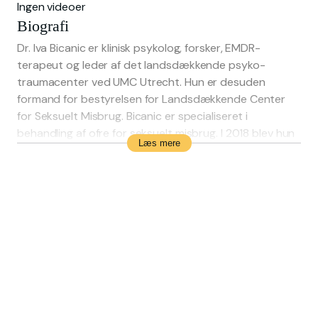
Ingen videoer
Biografi
Dr. Iva Bicanic er klinisk psykolog, forsker, EMDR-
terapeut og leder af det landsdækkende psyko-
traumacenter ved UMC Utrecht. Hun er desuden
formand for bestyrelsen for Landsdækkende Center
for Seksuelt Misbrug. Bicanic er specialiseret i
behandling af ofre for seksuelt misbrug. I 2018 blev hun
Læs mere
nomineret som den mest indflydelsesrige person inden
for den offentlige sundhedssektor og modtog i 2020
P3NL-prisen for sine betydningsfulde bidrag til god
psykologhjælp til ofre for seksuelt misbrug.