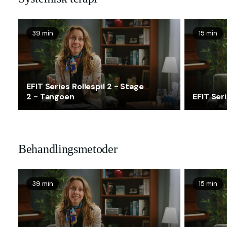
39 min
15 min
EFIT Series Rollespil 2 - Stage
2 - Tangoen
EFIT Seri
Behandlingsmetoder
39 min
15 min