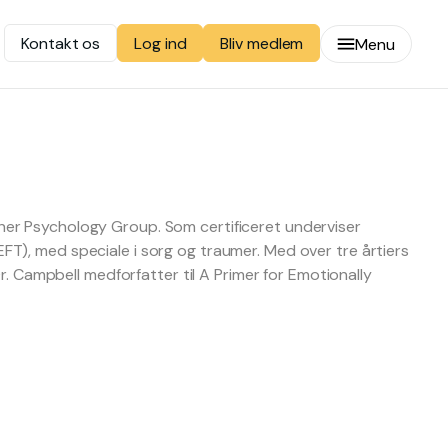
Kontakt os
Bliv medlem
Log ind
Menu
her Psychology Group. Som certificeret underviser
FT), med speciale i sorg og traumer. Med over tre årtiers
Dr. Campbell medforfatter til A Primer for Emotionally