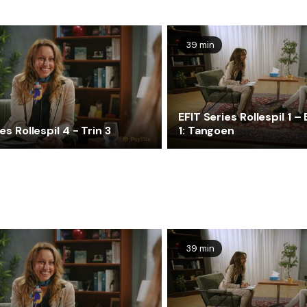
39 min
EFIT Series Rollespil 1 –
es Rollespil 4 - Trin 3
1: Tangoen
39 min