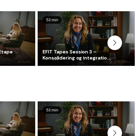
53 min
 Etape
EFIT Tapes Session 3 –
Konsolidering og integration
af fremskridt: Ophold i
solskinnet
53 min