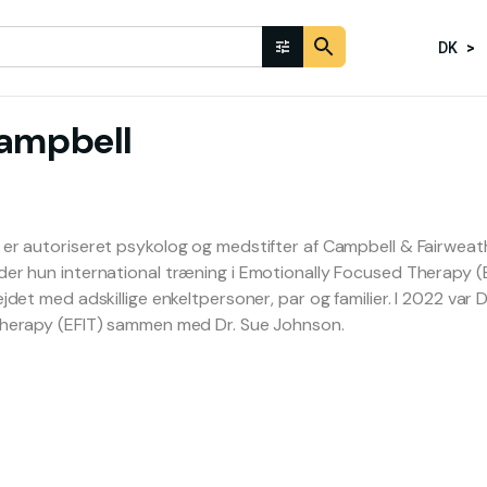
DK
ampbell
 er autoriseret psykolog og medstifter af Campbell & Fairweat
er hun international træning i Emotionally Focused Therapy (E
jdet med adskillige enkeltpersoner, par og familier. I 2022 var 
Therapy (EFIT) sammen med Dr. Sue Johnson.