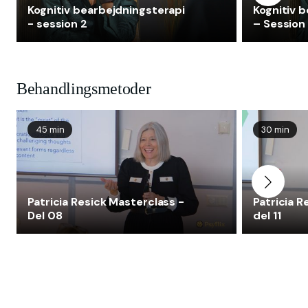
Kognitiv bearbejdningsterapi
Kognitiv 
- session 2
– Session
Behandlingsmetoder
45 min
30 min
Patricia Resick Masterclass -
Patricia R
Del 08
del 11