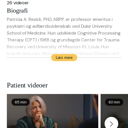
26 videoer
Biografi
Patricia A. Resick, PhD, ABPP, er professor emeritus i
psykiatri og adfærdsvidenskab ved Duke University
School of Medicine. Hun udviklede Cognitive Processing
Therapy (CPT) i 1988 og grundlagde Center for Trauma
Recovery ved University of Missouri-St. Louis. Hun
ledede desuden Women's Health Sciences Division ved
Læs mere
National Center for PTSD i ti år. Dr. Resick har
gennemført mange CPT-forsøg med både civile og
militært personel. Hun er tidligere præsident for ISTSS
og ABCT og har modtaget adskillige priser for sin
Patient videoer
forskning og sit mentorarbejde, herunder Lifetime
Achievement Awards fra APA Division 56, ISTSS og
ABCT.
65 min
63 min