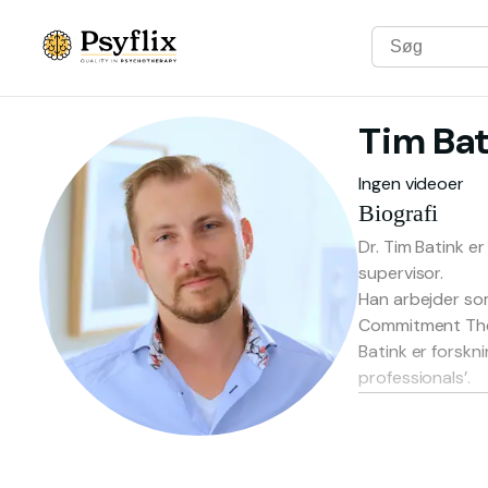
Tim
Bat
Ingen videoer
Biografi
Dr. Tim Batink 
supervisor.
Han arbejder so
Commitment The
Batink er forskn
professionals’.
I 2020 grundlag