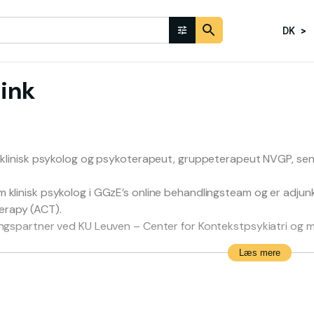
DK
ink
er klinisk psykolog og psykoterapeut, gruppeterapeut NVGP, s
m klinisk psykolog i GGzE’s online behandlingsteam og er adju
rapy (ACT).
ingspartner ved KU Leuven – Center for Kontekstpsykiatri og m
Læs mere
de han ACT in Action – Academy, en online læringsplatform for