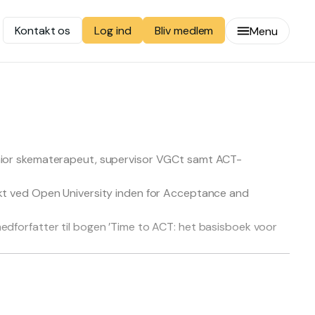
Kontakt os
Bliv medlem
Log ind
Menu
enior skematerapeut, supervisor VGCt samt ACT-
nkt ved Open University inden for Acceptance and
edforfatter til bogen ’Time to ACT: het basisboek voor
 ACT.