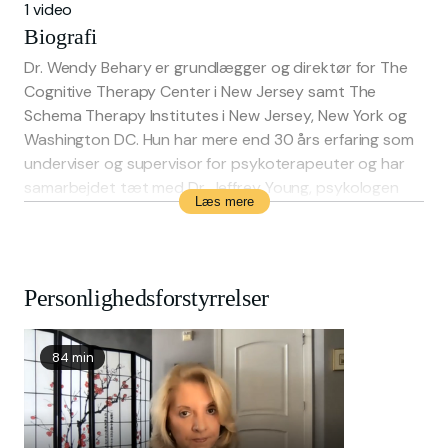
1 video
Biografi
Dr. Wendy Behary er grundlægger og direktør for The
Cognitive Therapy Center i New Jersey samt The
Schema Therapy Institutes i New Jersey, New York og
Washington DC. Hun har mere end 30 års erfaring som
underviser og supervisor for psykoterapeuter og har
samarbejdet tæt med Dr. Jeffrey Young, psykologen
Læs mere
bag udviklingen af skematerapi. Fra 2010 til 2014 var
hun formand for bestyrelsen i International Society of
Schema Therapy. Behary er forfatter til bogen
Disarming the Narcissist, som er oversat til 10 sprog.
Personlighedsforstyrrelser
Hun er specialiseret i behandling af personer med
narcissistisk personlighedsforstyrrelse samt
mennesker, der er berørt af narcissisme. Behary er en
84 min
international foredragsholder med fokus på
skematerapi, narcissisme, vrede og interpersonelle
relationer.