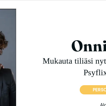
Onni
Mukauta tiliäsi ny
Psyflix
PERSO
Alo