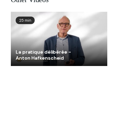
25 min
La pratique délibérée -
Anton Hafkenscheid