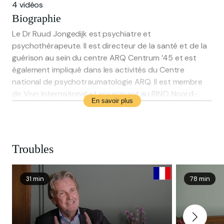
4 vidéos
Biographie
Le Dr Ruud Jongedijk est psychiatre et
psychothérapeute. Il est directeur de la santé et de la
guérison au sein du centre ARQ Centrum ’45 et est
également impliqué dans les activités du Centre
national de psychotraumatologie ARQ. Il est membre
de Vivo International et enseignant au RINO Noord-
En savoir plus
Holland. Jongedijk a introduit aux Pays-Bas la thérapie
d’exposition narrative (NET) en tant que méthode de
traitement. Il donne des formations et des ateliers sur
la NET à l’échelle internationale. Il mène des recherches
Troubles
scientifiques sur le diagnostic du TSPT complexe et est
l’auteur du premier manuel néerlandais consacré à la
NET : « Levensverhalen en Psychotrauma. Narratieve
31 min
78 min
Exposure Therapie in theorie en praktijk » (Éditions
Boom, 2014).