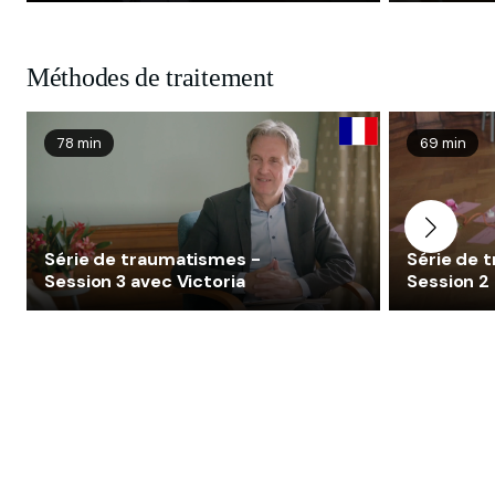
Méthodes de traitement
78 min
69 min
Série de traumatismes -
Série de 
Session 3 avec Victoria
Session 2 