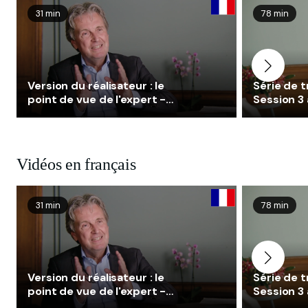
31 min
78 min
Version du réalisateur : le
Série de 
point de vue de l'expert -
Session 3 
NET
Vidéos en français
31 min
78 min
Version du réalisateur : le
Série de 
point de vue de l'expert -
Session 3 
NET