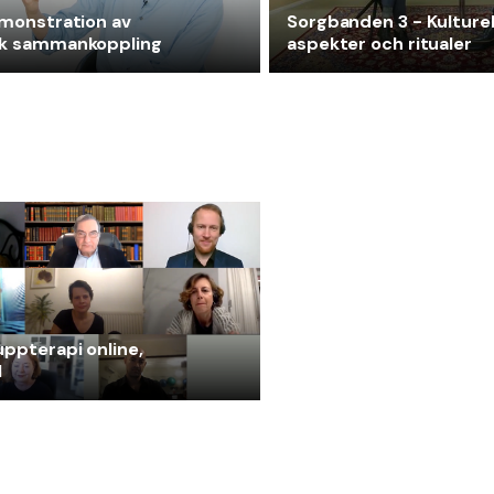
monstration av
Sorgbanden 3 - Kulturel
k sammankoppling
aspekter och ritualer
ppterapi online,
1