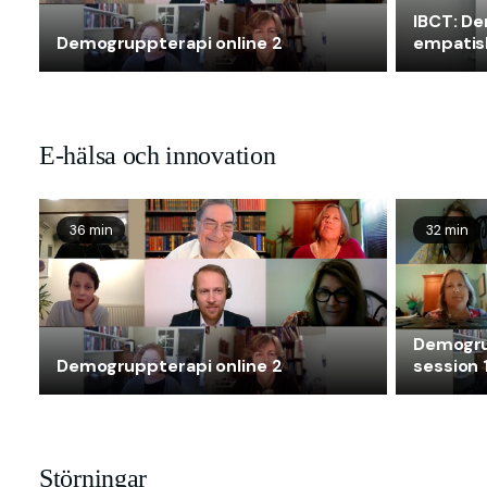
IBCT: De
Demogruppterapi online 2
empatis
E-hälsa och innovation
36 min
32 min
Demogru
Demogruppterapi online 2
session 
Störningar