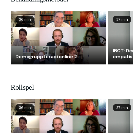
36 min
37 min
IBCT: De
Demogruppterapi online 2
empatis
Rollspel
36 min
37 min