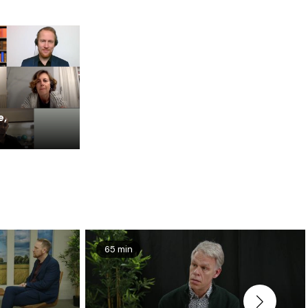
e,
65 min