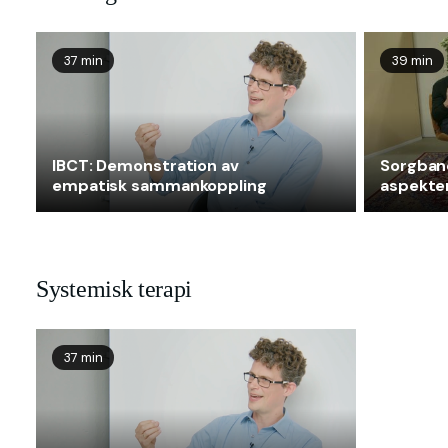
37 min
39 min
IBCT: Demonstration av
Sorgband
empatisk sammankoppling
aspekter
Systemisk terapi
37 min