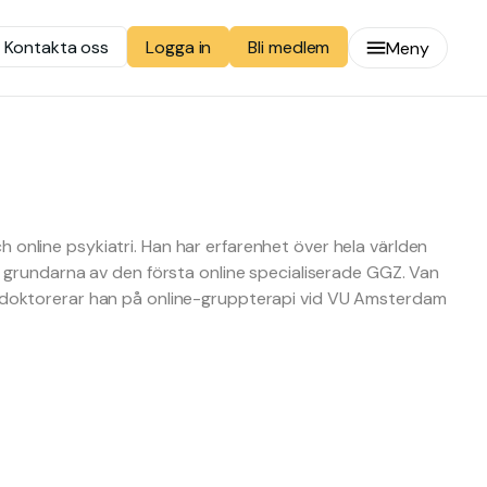
Kontakta oss
Bli medlem
Logga in
Meny
online psykiatri. Han har erfarenhet över hela världen
v grundarna av den första online specialiserade GGZ. Van
e doktorerar han på online-gruppterapi vid VU Amsterdam