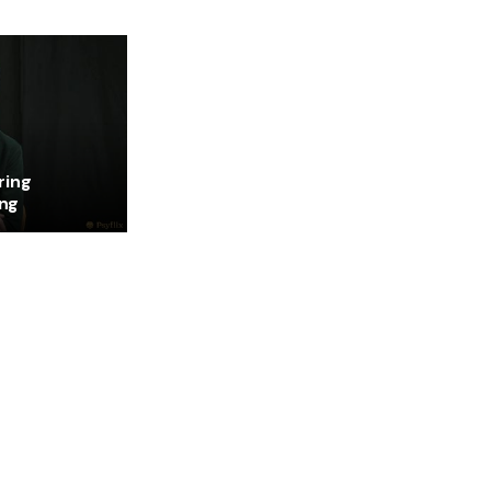
ring
ing