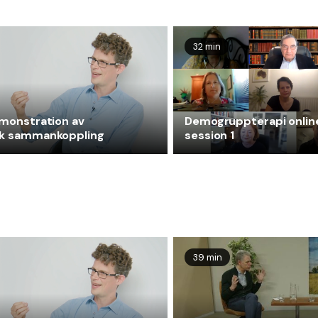
32 min
monstration av
Demogruppterapi onlin
k sammankoppling
session 1
39 min