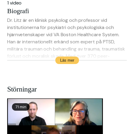
1 video
Biografi
Dr. Litz är en klinisk psykolog och professor vid
institutionerna för psykiatri och psykologiska och
hjärnvetenskaper vid VA Boston Healthcare System.
Han är internationellt erkänd som expert på PTSD,
militära trauman och behandling av trauma, traumatisk
förlust och moralisk skada. Med över 370 peer-
Läs mer
reviewed publikationer leder han forskning om
Adaptive Disclosure som psykoterapi för veteraner
med PTSD.
Störningar
71 min