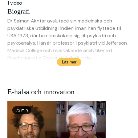
1 video
Biografi
Dr Salman Akhtar avslutade sin medicinska och
psykiatriska utbildning i Indien innan han flyttade till
USA 1973, där han omskolade sig till psykiatri och
psykoanalys. Han är professor i psykiatri vid Jefferson
Medical College och övervakande analytiker vid
Psychoanalytic Center of Philadelphia.
Läs mer
Dr. Akhtar har skrivit eller redigerat över 300
publikationer, inklusive böcker om psykiatri och poesi.
Han är en Scholar-in-Residence på Inter-Act Theatre
E-hälsa och innovation
Company i Philadelphia och fick Sigourney Award 2012.
72 min