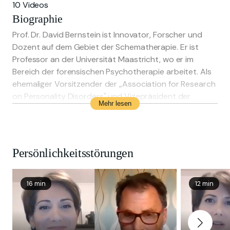
10 Videos
Biographie
Prof. Dr. David Bernstein ist Innovator, Forscher und
Dozent auf dem Gebiet der Schematherapie. Er ist
Professor an der Universität Maastricht, wo er im
Bereich der forensischen Psychotherapie arbeitet. Als
ehemaliger Vorsitzender der „Association for Research
on Personality Disorders" und Vizepräsident der
Mehr lesen
„International Society of Schema Therapy" ist Bernstein
(Co)Autor von über 100 Publikationen zu
Psychotherapie, Persönlichkeitsstörungen, forensischer
Psychologie, Kindheitstraumata und Sucht. Er hat
Persönlichkeitsstörungen
iModes erschaffen, ein cartoonbasiertes System für die
Arbeit mit der Schematherapie, und „SafePath
Solutions" entwickelt, ein Programm für Erwachsene
16 min
12 min
und Jugendliche mit Persönlichkeitsstörungen,
Aggressions- und Suchtproblemen.