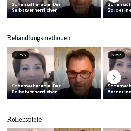
Schematherapie: Der
Schemath
Selbstverherrlicher
Borderline
Modus
Behandlungsmethoden
16 min
12 min
Schematherapie: Der
Schemath
Selbstverherrlicher
Borderline
Modus
Rollenspiele