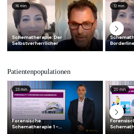
16 min
12 min
Schematherapie: Der
Schemath
Selbstverherrlicher
Borderline
Modus
Patientenpopulationen
23 min
20 min
Forensische
Forensisc
Schematherapie 1 -
Schemathe
Einführung - Teil 1
Einführung