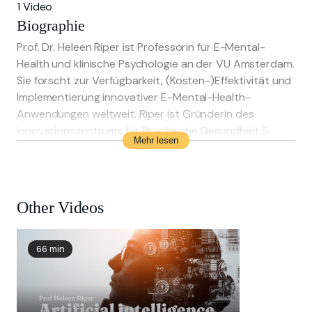
1 Video
Biographie
Prof. Dr. Heleen Riper ist Professorin für E-Mental-
Health und klinische Psychologie an der VU Amsterdam.
Sie forscht zur Verfügbarkeit, (Kosten-)Effektivität und
Implementierung innovativer E-Mental-Health-
Anwendungen weltweit. Riper ist Gründerin des
Innovationszentrums für Psychische Gesundheit &
Mehr lesen
Technologie am Trimbos-Institut in Utrecht und
Initiatorin des ersten internationalen Gipfeltreffens für
E-Mental-Health 2009 in Amsterdam.
Other Videos
66 min