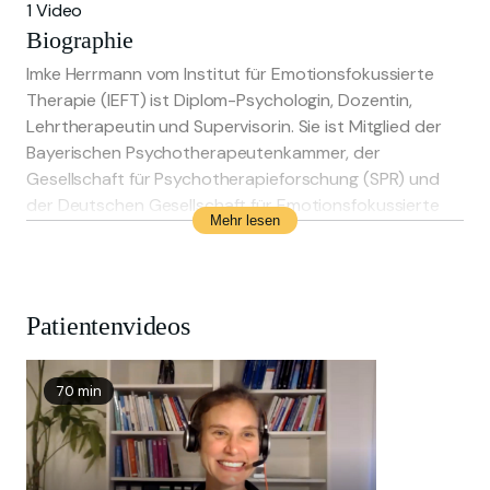
1 Video
Biographie
Imke Herrmann vom Institut für Emotionsfokussierte
Therapie (IEFT) ist Diplom-Psychologin, Dozentin,
Lehrtherapeutin und Supervisorin. Sie ist Mitglied der
Bayerischen Psychotherapeutenkammer, der
Gesellschaft für Psychotherapieforschung (SPR) und
der Deutschen Gesellschaft für Emotionsfokussierte
Mehr lesen
Therapie (DeGEFT). Imke Herrmann ist ausgebildete
Therapeutin für Verhaltenstherapie,
Emotionsfokussierte Therapie (zertifizierte
internationale Trainerin und Supervisorin),
Patientenvideos
Emotionsfokussierte Paartherapie und Integrative
Traumatherapie.
70 min
Sie ist außerdem Mitbegründerin des Institute for
Emotion Focused Therapy (IEFT), eines Instituts, das
von der ISEFT (International Society for Emotion-