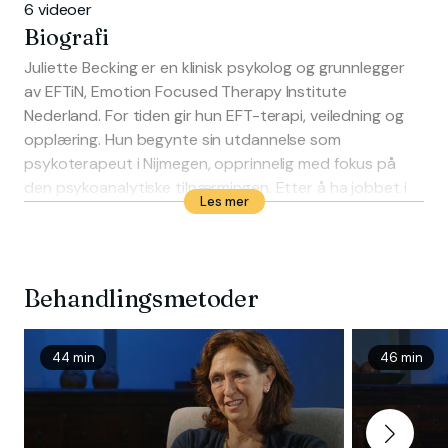
6 videoer
Biografi
Juliette Becking er en klinisk psykolog og grunnlegger
av EFTiN, Emotion Focused Therapy Institute
Nederland. For tiden gir hun EFT-terapi, veiledning og
opplæring. Hun begynte sin utdannelse som
psykoterapeut i Nijmegen, opprinnelig med fokus på
den psykoanalytiske tilnærmingen. Etter å ha jobbet i
Les mer
flere år som psykoanalytisk terapeut, oppdaget hun
Focusing (Gendlin) og bestemte seg for å ta opplæring
i klientsentrert psykoterapi. Hun spesialiserte seg i
prosess-erfaringsmessig arbeid, fokus og
Behandlingsmetoder
emosjonsfokusert terapi (EFT) for enkeltpersoner.
44 min
46 min