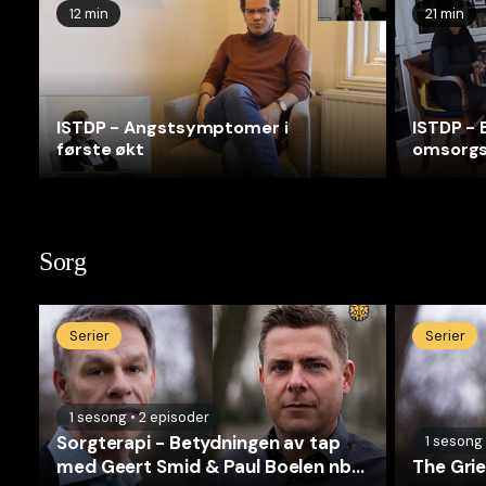
12 min
21 min
ISTDP - Angstsymptomer i
ISTDP - 
første økt
omsorgs
underlig
Sorg
Serier
Serier
1
sesong
•
2
episoder
Sorgterapi - Betydningen av tap
1
sesong
med Geert Smid & Paul Boelen nb-
The Gri