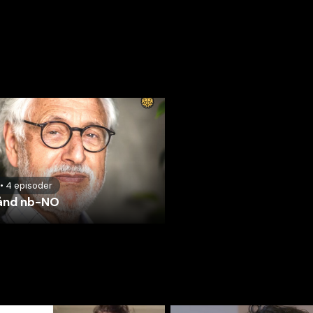
•
4
episoder
ånd nb-NO