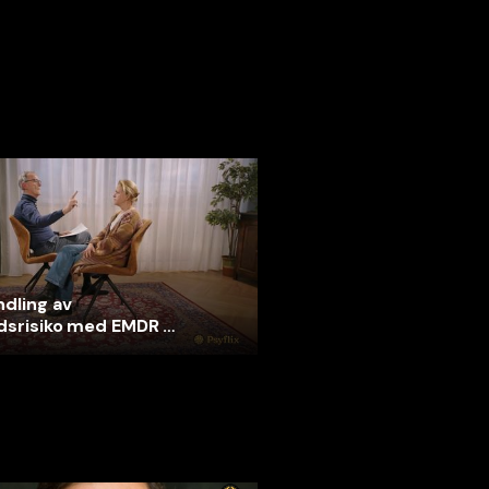
dling av
dsrisiko med EMDR -