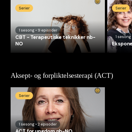
Serier
Serier
1
sesong
•
9
episoder
CBT - Terapeutiske teknikker nb-
1
sesong
NO
Ekspone
Aksept- og forpliktelsesterapi (ACT)
Serier
1
sesong
•
2
episoder
ACT for ungdom nb-NO