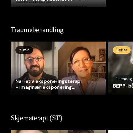
Traumebehandling
21 min
Serier
1
sesong
Narrativ eksponeringsterapi
BEPP-b
- imaginær eksponering
(blomst)
Skjematerapi (ST)