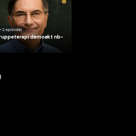
•
2
episoder
gruppeterapi demoøkt nb-
)