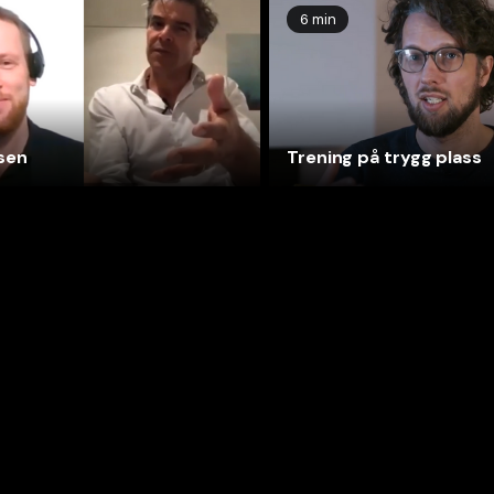
6 min
sen
Trening på trygg plass