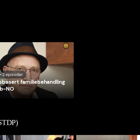
•
2
episoder
sbasert familiebehandling
 nb-NO
ISTDP)