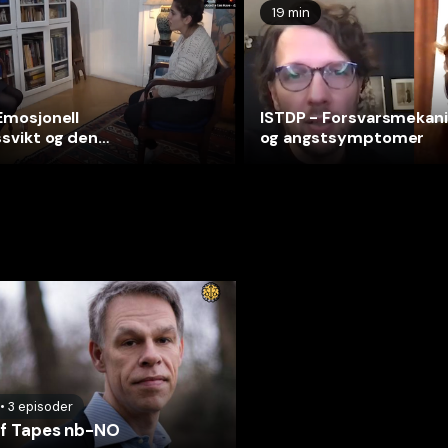
19 min
Emosjonell
ISTDP - Forsvarsmekan
svikt og den
og angstsymptomer
gende følelsen
•
3
episoder
ef Tapes nb-NO