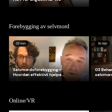
Forebygging av selvmord
33 min
16 min
Selvmordsforebygging -
03 Behan
Hvordan effektivt hjelpe
selvmor
suicidale pasienter
økt 2
Online/VR