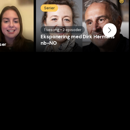
Serier
1
sesong
•
2
episoder
Eksponering med Dirk Hermans
nb-NO
ser