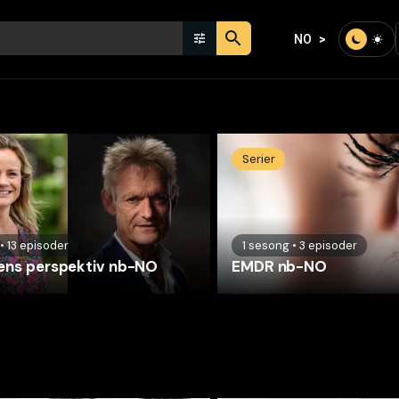
NO
Serier
•
13
episoder
1
sesong
•
3
episoder
ens perspektiv nb-NO
EMDR nb-NO