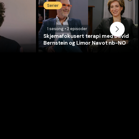
Serier
1
sesong
•
2
episoder
Skjemafokusert terapi med David
Bernstein og Limor Navot nb-NO