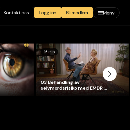
Kontakt oss
Bli medlem
Logg inn
Meny
16 min
03 Behandling av
selvmordsrisiko med EMDR -
økt 2