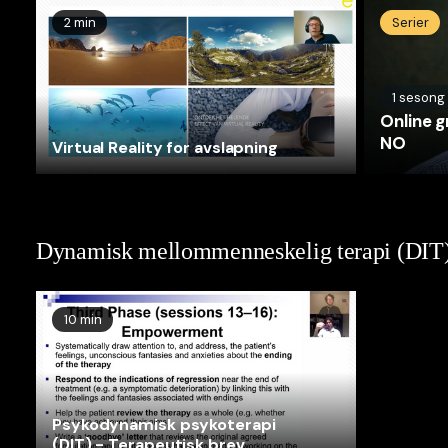
2 min
Serier
1
sesong
Online 
NO
Virtual Reality for avslapning
Dynamisk mellommenneskelig terapi (DIT
10 min
Psykodynamisk psykoterapi
(DIT) - Terapeutisk brev