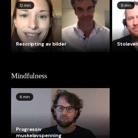
12 min
9 min
Rescripting av bilder
Stoløvel
Mindfulness
6 min
Progressiv
muskelavspenning