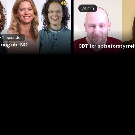
74 min
•
2
episoder
ring nb-NO
CBT for spiseforstyrrel