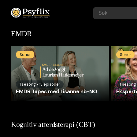
EMDR
Serier
Serier
1
sesong
•
13
episoder
1
sesong
EMDR Tapes med Lisanne nb-NO
Ekspert
Kognitiv atferdsterapi (CBT)