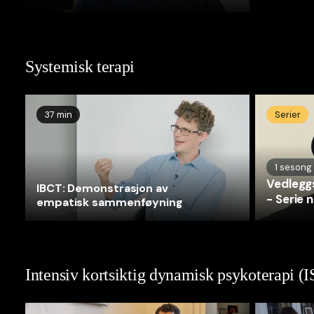
Systemisk terapi
37 min
Serier
1
sesong
Vedlegg
IBCT: Demonstrasjon av
- Serie
empatisk sammenføyning
Intensiv kortsiktig dynamisk psykoterapi (