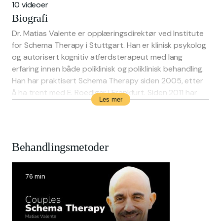
10 videoer
Biografi
Dr. Matias Valente er opplæringsdirektør ved Institute
for Schema Therapy i Stuttgart. Han er klinisk psykolog
og autorisert kognitiv atferdsterapeut med lang
erfaring innen både poliklinisk og poliklinisk behandling.
Han har praktisert Schema Therapy siden 2005, etter
å ha trent med E. Roediger i Frankfurt. Siden 2011 har
Les mer
han vært en avansert skjematerapeut, trener og
veileder.
Behandlingsmetoder
76 min