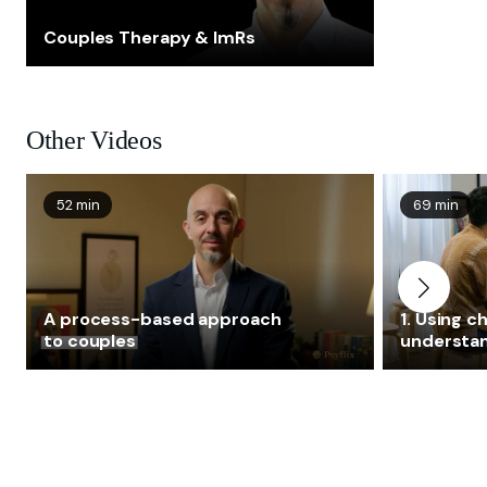
Couples Therapy & ImRs
Other Videos
52 min
69 min
A process-based approach
1. Using c
to couples
understa
dysfuncti
stop clas