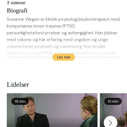
3 videoer
Biografi
Susanne Wegen er klinisk psykolog/psykoterapeut med
kompetanse innen traumer/PTSD,
personlighetsforstyrrelser og avhengighet. Hun jobber
med voksne og har erfaring med ungdom og unge
voksne innen psykiatri og rusomsorg. Hun bruker
skjematerapi og EMDR. I tillegg til arbeidet i en psykisk
Les mer
helseinstitusjon og egen praksis, gir hun forelesninger
og opplæring om rusmisbruk, motiverende intervjuer,
traumer og personlighet for ulike organisasjoner,
inkludert psykisk helsevern, ungdomsomsorg og
Lidelser
Barnevernnemnda. Hun grunnla også sin egen
institusjon for mental helse, Splinter.
19 min
10 min