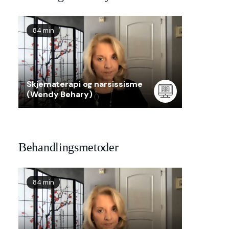
84 min
Skjematerapi og narsissisme
(Wendy Behary)
Behandlingsmetoder
84 min