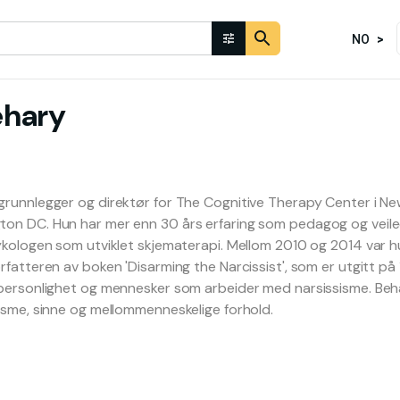
NO
ehary
grunnlegger og direktør for The Cognitive Therapy Center i N
ton DC. Hun har mer enn 30 års erfaring som pedagog og vei
ykologen som utviklet skjematerapi. Mellom 2010 og 2014 var hu
rfatteren av boken 'Disarming the Narcissist', som er utgitt p
 personlighet og mennesker som arbeider med narsissisme. Beh
sisme, sinne og mellommenneskelige forhold.