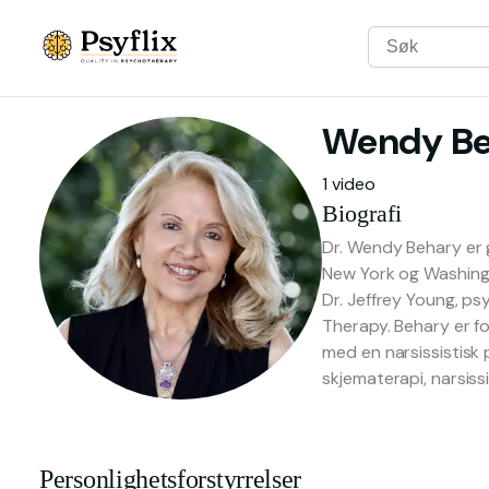
Wendy
B
1 video
Biografi
Dr. Wendy Behary er 
New York og Washing
Dr. Jeffrey Young, ps
Therapy. Behary er fo
med en narsissistisk
skjematerapi, narsis
Personlighetsforstyrrelser