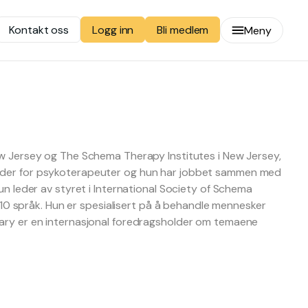
Kontakt oss
Bli medlem
Logg inn
Meny
ew Jersey og The Schema Therapy Institutes i New Jersey,
leder for psykoterapeuter og hun har jobbet sammen med
n leder av styret i International Society of Schema
å 10 språk. Hun er spesialisert på å behandle mennesker
ary er en internasjonal foredragsholder om temaene