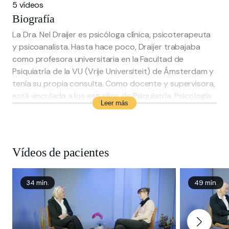
5 vídeos
Biografía
La Dra. Nel Draijer es psicóloga clínica, psicoterapeuta
y psicoanalista. Hasta hace poco, Draijer trabajaba
como profesora universitaria en la Facultad de
Psiquiatría de la VU (Vrije Universiteit) de Ámsterdam y
tenía su propia consulta. Como docente y supervisora,
está vinculada a los estudios de Psiquiatría, Psicología
Leer más
Clínica, Psicoterapia (en el RINO) y Psicoterapia
Psicoanalítica (en el NVPP).
Vídeos de pacientes
34 mín.
49 mín.