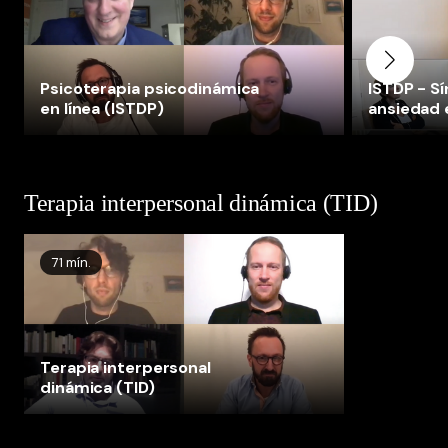
Psicoterapia psicodinámica
ISTDP - S
en línea (ISTDP)
ansiedad 
sesión
Terapia interpersonal dinámica (TID)
71 mín.
Terapia interpersonal
dinámica (TID)