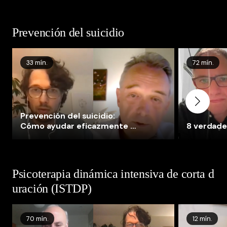
Prevención del suicidio
33 mín.
72 mín.
Prevención del suicidio:
Cómo ayudar eficazmente a
8 verdades
los pacientes suicidas
Psicoterapia dinámica intensiva de corta d
uración (ISTDP)
70 mín.
12 mín.