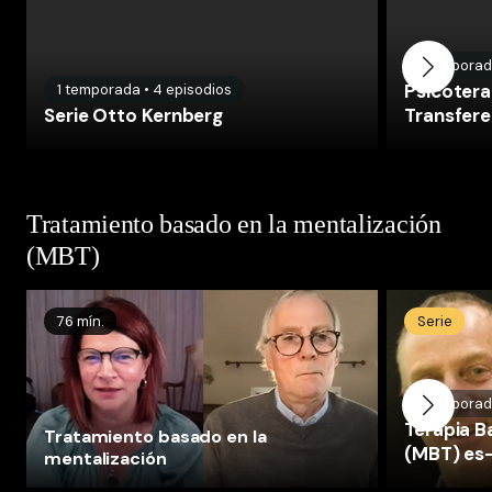
1
temporad
Psicotera
1
temporada
•
4
episodios
Serie Otto Kernberg
Transfere
Tratamiento basado en la mentalización
(MBT)
76 mín.
Serie
1
temporad
Terapia B
Tratamiento basado en la
(MBT) es
mentalización