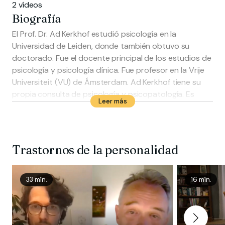
2 vídeos
Biografía
El Prof. Dr. Ad Kerkhof estudió psicología en la
Universidad de Leiden, donde también obtuvo su
doctorado. Fue el docente principal de los estudios de
psicología y psicología clínica. Fue profesor en la Vrije
Universiteit (VU) de Ámsterdam. Ad Kerkhof tiene su
propia consulta de psicología y psicopatología. Es
Leer más
(co)autor de varios libros sobre conducta suicida.
Trastornos de la personalidad
33 mín.
16 mín.