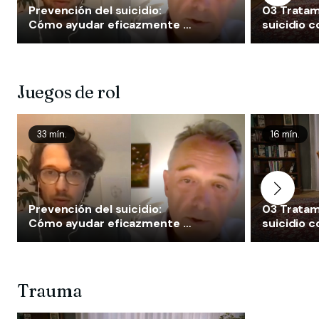
Prevención del suicidio:
03 Tratam
Cómo ayudar eficazmente a
suicidio 
los pacientes suicidas
Juegos de rol
33 mín.
16 mín.
Prevención del suicidio:
03 Tratam
Cómo ayudar eficazmente a
suicidio 
los pacientes suicidas
Trauma