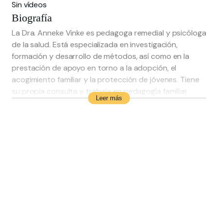
Sin vídeos
Biografía
La Dra. Anneke Vinke es pedagoga remedial y psicóloga
de la salud. Está especializada en investigación,
formación y desarrollo de métodos, así como en la
prestación de apoyo en torno a la adopción, el
acogimiento familiar y la protección de jóvenes. Tiene
su propia consulta y trabaja en pedagogía familiar
Leer más
forense y atención juvenil en la Universidad de Leiden.
También trabaja como docente en el grupo RINO. Vinke
es coordinadora del estudio Psicoterapia
Sensoriomotora® y miembro de la junta directiva de
RSJ.