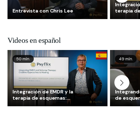
Integraci
Entrevista con Chris Lee
terapia d
Introducc
Videos en español
50 mín.
49 mín.
Integración de EMDR y la
Integrand
terapia de esquemas:
de esquem
Introducción
Alice