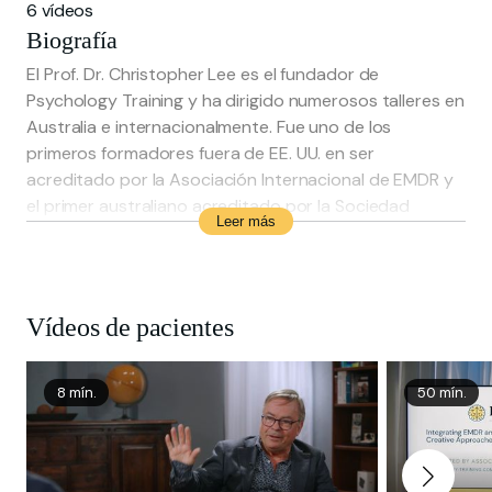
6 vídeos
Biografía
El Prof. Dr. Christopher Lee es el fundador de
Psychology Training y ha dirigido numerosos talleres en
Australia e internacionalmente. Fue uno de los
primeros formadores fuera de EE. UU. en ser
acreditado por la Asociación Internacional de EMDR y
el primer australiano acreditado por la Sociedad
Leer más
Internacional de Terapeutas de Esquemas.
Chris ha publicado investigaciones sobre trastornos
de la personalidad y TEPT, obteniendo premios por su
Vídeos de pacientes
excelencia en investigación, incluyendo el Premio
Francine Shapiro y el Premio Jeffrey Young. Ha sido
investigador principal en ensayos internacionales
8 mín.
50 mín.
sobre el trastorno límite de la personalidad y el TEPT.
Actualmente, Chris ejerce en la práctica privada y
ocupa un puesto adjunto en la Universidad de