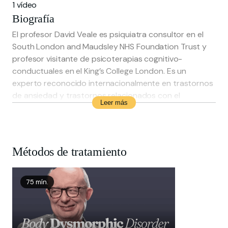
1 vídeo
Biografía
El profesor David Veale es psiquiatra consultor en el
South London and Maudsley NHS Foundation Trust y
profesor visitante de psicoterapias cognitivo-
conductuales en el King’s College London. Es un
experto reconocido internacionalmente en trastornos
de ansiedad y trastornos relacionados con el
Leer más
espectro obsesivo-compulsivo. Está especializado en
TOC, trastorno dismórfico corporal (TDC), emetofobia,
ansiedad por la salud y depresión resistente al
tratamiento.
Métodos de tratamiento
Es autor de más de 100 publicaciones científicas y de
varios libros, ha dirigido servicios especializados a nivel
nacional y ha contribuido a las guías del NICE y a los
75 mín.
criterios diagnósticos de la CIE-11. El profesor Veale
también está profundamente implicado en la defensa
de la salud mental, incluyendo su papel como