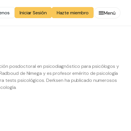
enos
Hazte miembro
Iniciar Sesión
Menú
rmación posdoctoral en psicodiagnóstico para psicólogos y
d Radboud de Nimega y es profesor emérito de psicología
s para tests psicológicos. Derksen ha publicado numerosos
icología.