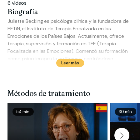
6 vídeos
Biografía
Juliette Becking es psicóloga clínica y la fundadora de
EFTiN, el Instituto de Terapia Focalizada en las
Emociones de los Países Bajos. Actualmente, ofrece
terapia, supervisión y formación en TFE (Terapia
Focalizada en las Emociones). Comenzó su formación
como psicoterapeuta en Nimega, centrándose
Leer más
inicialmente en el enfoque psicoanalítico. Después de
trabajar varios años como terapeuta psicoanalítica,
descubrió el Focusing (Gendlin) y decidió formarse en
psicoterapia centrada en el cliente. Se especializó en el
Métodos de tratamiento
trabajo experiencial y de proceso, en particular en
Focusing y en la Terapia Focalizada en las Emociones
(TFE) para individuos.
54 mín.
30 mín.