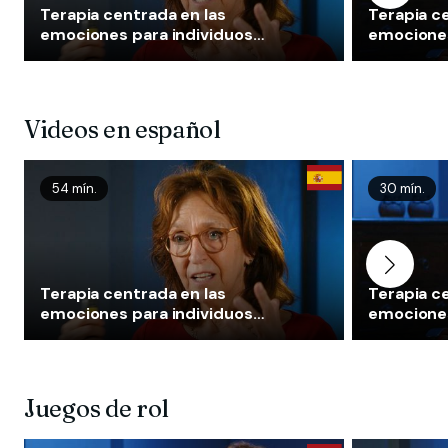
Terapia centrada en las
Terapia c
emociones para individuos
emociones
(EFT-I) - Introducción
(EFT-I) - 
Sintonía 
de respu
Videos en español
54 mín.
30 mín.
Terapia centrada en las
Terapia c
emociones para individuos
emociones
(EFT-I) - Introducción
(EFT-I) - 
Sintonía 
de respu
Juegos de rol