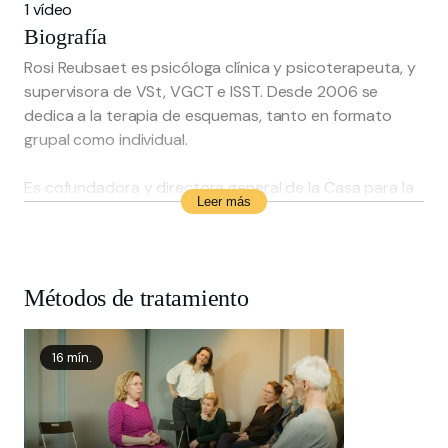
1 vídeo
Biografía
Rosi Reubsaet es psicóloga clínica y psicoterapeuta, y
supervisora de VSt, VGCT e ISST. Desde 2006 se
dedica a la terapia de esquemas, tanto en formato
grupal como individual.
Es cofundadora y directora general de la Casa para la
Leer más
Terapia de Esquemas, una institución de atención
especializada en salud mental en Maastricht. También
es cofundadora y miembro de la junta directiva de la
Academia de Terapia de Esquemas, una institución de
Métodos de tratamiento
formación en terapia de esquemas.
Es autora del libro «Terapia de esquemas. Trabajar con
16 mín.
fases en la práctica clínica» (2018). Junto con Heleen
Grandia escribió el libro «Mírate a ti mismo. Reconoce,
comprende y crece con la terapia de esquemas», que