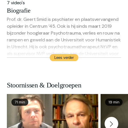
7 video's
Biografie
Prof. dr. Geert Smid is psychiater en plaatsvervangend
opleider in Centrum ’45. Ook is hij sinds maart 2019
bijzonder hoogleraar Psychotrauma, verlies en rouw na
rampen en geweld aan de Universiteit voor Humanistiek
in Utrecht. Hij is ook psychotraumatherapeut NtVP en
als supervisor NVP verbonden aan de Universiteit voor
Lees verder
Humanistiek en ARQ Nationaal Psychotrauma Centrum.
Hij publiceerde over het vóórkomen, diagnostiek en
behandeling van PTSS en traumatische rouw alsmede
over stress sensibilisatie. Zijn huidige onderzoek over
Stoornissen & Doelgroepen
PTSS en traumatische rouw richt zich op
betekenisgeving, epidemiologische en culturele
aspecten, diagnose, preventie en behandeling.
71 min
19 min