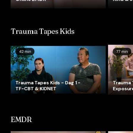
Trauma Tapes Kids
42 min
77 min
Trauma Tapes Kids - Dag 1 -
Trauma T
TF-CBT & KIDNET
Exposur
EMDR