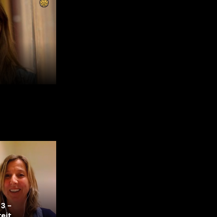
3 -
teit