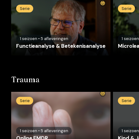
Serie
Serie
1
seizoen
•
5
afleveringen
1
seizoen
Functieanalyse & Betekenisanalyse
Microlea
Trauma
Serie
Serie
1
seizoen
•
5
afleveringen
1
seizoen
Online EMDR
Kind & J