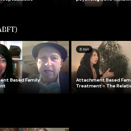
vergroten
ABFT)
8 min
ent Based Family
Attachment Based Fami
nt
Treatment - The Relati
Frame (Task 1)