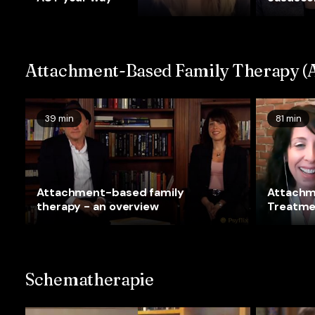
Attachment-Based Family Therapy (
39 min
81 min
Attachment-based family
Attachm
therapy - an overview
Treatme
Schematherapie