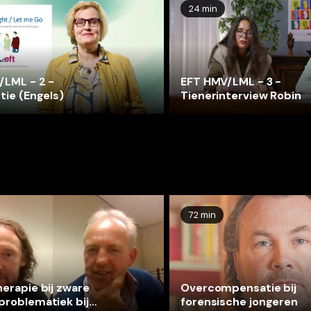
24 min
/LML - 2 -
EFT HMV/LML - 3 -
tie (Engels)
Tienerinterview Robin
72 min
erapie bij zware
Overcompensatie bij
problematiek bij
forensische jongeren