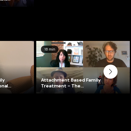
18 min
ly
Attachment Based Family
onal
Treatment - The
attachment task (Task 4)