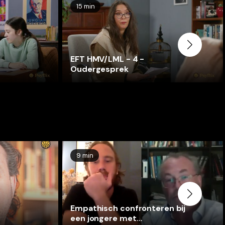
15 min
EFT HMV/LML - 4 -
Oudergesprek
9 min
Empathisch confronteren bij
een jongere met