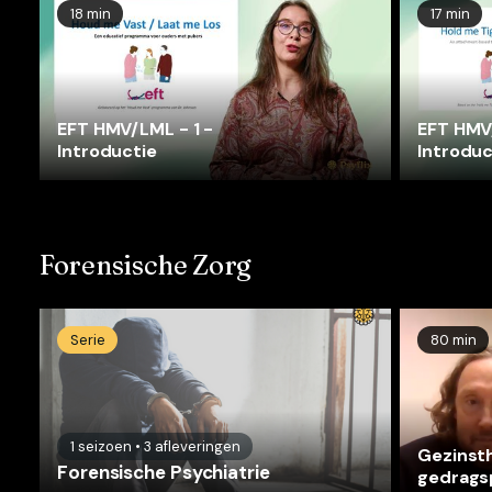
18 min
17 min
EFT HMV/LML - 1 -
EFT HMV
Introductie
Introduc
Forensische Zorg
Serie
80 min
1
seizoen
•
3
afleveringen
Gezinsth
Forensische Psychiatrie
gedrags