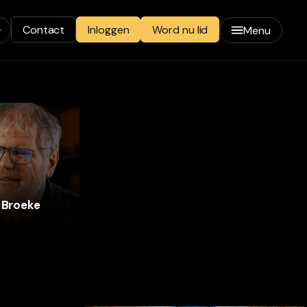
Contact
Word nu lid
Inloggen
Menu
n Broeke