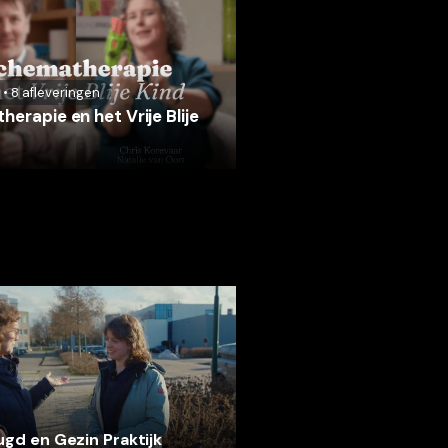
•
8
afleveringen
erapie en het Vrije Blije
gd en Gezin Praktijk