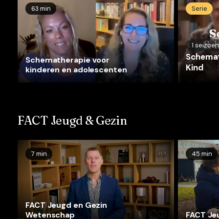
63 min
Serie
1
seizoen
Schemath
Schematherapie voor
Kind
kinderen en adolescenten
FACT Jeugd & Gezin
7 min
45 min
FACT Jeugd en Gezin
Wetenschap
FACT Jeu