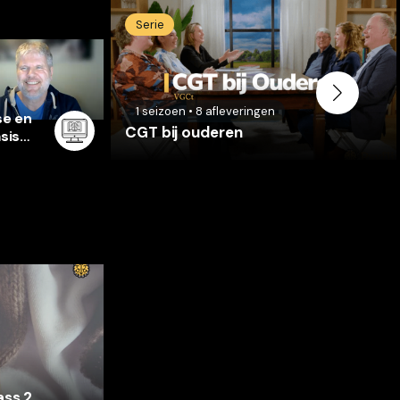
Serie
1
seizoen
•
8
afleveringen
se en
CGT bij ouderen
sis
ass 2