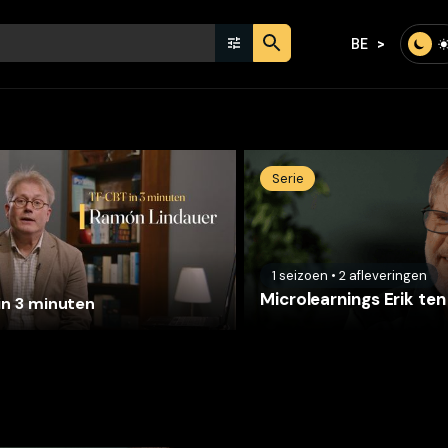
BE
Serie
1
seizoen
•
2
afleveringen
Microlearnings Erik te
in 3 minuten