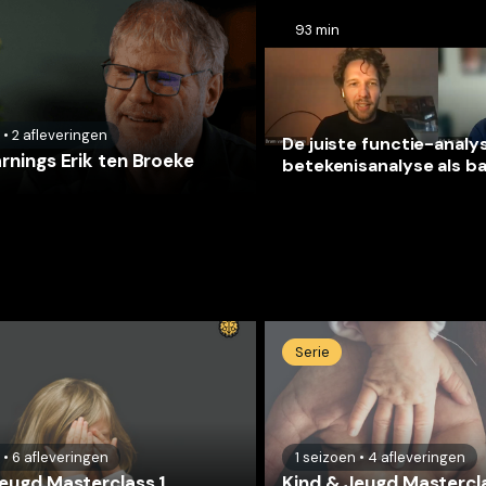
93 min
•
2
afleveringen
De juiste functie-analy
rnings Erik ten Broeke
betekenisanalyse als ba
voor CGT-interventies
Serie
•
6
afleveringen
1
seizoen
•
4
afleveringen
eugd Masterclass 1
Kind & Jeugd Mastercl