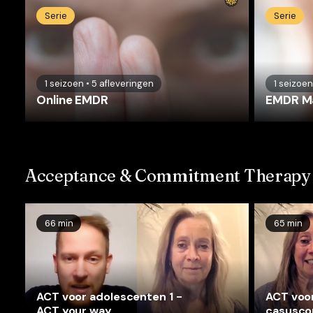
Serie
Serie
1
seizoen
•
5
afleveringen
1
seizoen
Online EMDR
EMDR Ma
Acceptance & Commitment Therapy
66 min
65 min
ACT voor adolescenten 1 -
ACT voor
ACT your way
casusco