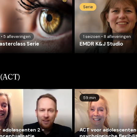
Serie
•
5
afleveringen
1
seizoen
•
8
afleveringen
sterclass Serie
EMDR K&J Studio
 (ACT)
59 min
 adolescenten 2 -
ACT voor adolescenten 
nceptualisatie
psychologische flexibili