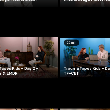
25 min
apes Kids - Dag 2 -
Trauma Tapes Kids - Da
e & EMDR
TF-CBT