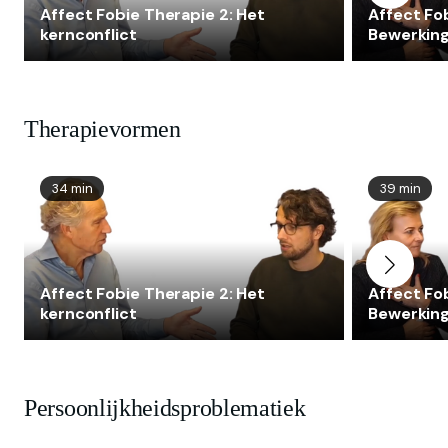
Affect Fobie Therapie 2: Het
Affect Fob
kernconflict
Bewerking
angstregu
Therapievormen
34 min
39 min
Affect Fobie Therapie 2: Het
Affect Fob
kernconflict
Bewerking
angstregu
Persoonlijkheidsproblematiek