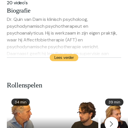
20 video's
Biografie
Dr. Quin van Dam is klinisch psycholoog,
psychodynamisch psychotherapeut en
psychoanalyticus. Hij is werkzaam in zijn eigen praktijk,
waar hij Affectfobietherapie (AFT) en
psychodynamische psychotherapie verricht.
Daarnaast geeft hij leertherapie en supervisie aan
Lees verder
psychotherapeuten, psychoanalytisch
psychotherapeuten, klinisch psychologen en
assistenten psychiatrie. Ook verzorgt hij onderwijs
voor collega's in de ggz over Affectfobietherapie, het
Rollenspelen
ontwikkelingsprofiel en angst voor de dood. In 2016
verscheen zijn boek Affectfobietherapie in de praktijk.
Daarnaast publiceerde hij artikelen over AFT,
34 min
39 min
doodsangst, afweer en weerstand, het
ontwikkelingsprofiel, perversies en de Balintgroep.