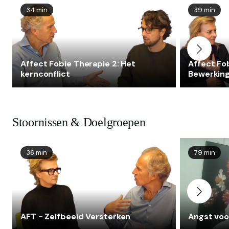
34 min
39 min
Affect Fobie Therapie 2: Het
Affect Fob
kernconflict
Bewerking
angstregu
Stoornissen & Doelgroepen
36 min
79 min
AFT - Zelfbeeld Versterken
Angst voo