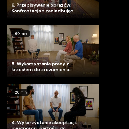
6. Przepisywanie obrazów:
Konfrontacja z zaniedbującą
matką małej Marion i
przyniesienie jej ukojenia
60 min
5. Wykorzystanie pracy z
krzesłem do zrozumienia
dysfunkcyjnego cyklu i
ponownego połączenia
20 min
4. Wykorzystanie akceptacji,
uważności i wartości do