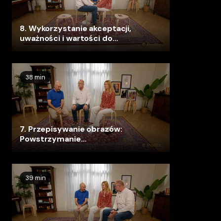
8. Wykorzystanie akceptacji,
uważności i wartości do
odkrycia radości i zabawy
38 min
7. Przepisywanie obrazów:
Powstrzymanie
prześladowców małego
Eugene'a i zapewnienie mu
bezpieczeństwa
39 min