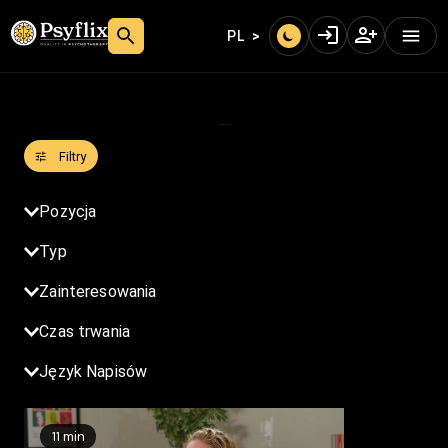
PL
_
Filtry
Poziom
Pozycja
Typ
Zainteresowania
Czas trwania
Język Napisów
11 min