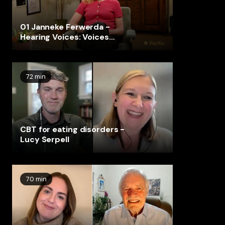
01 Janneke Ferwerda -
Hearing Voices: Voices
interview
72 min
CBT for eating disorders -
Lucy Serpell
70 min