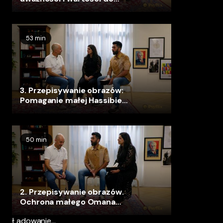
radzenia sobie z konfliktami
53 min
3. Przepisywanie obrazów:
Pomaganie małej Hassibie
wyrażać emocje i pragnienia
50 min
2. Przepisywanie obrazów.
Ochrona małego Omana
przed przemocą domową
Ładowanie...