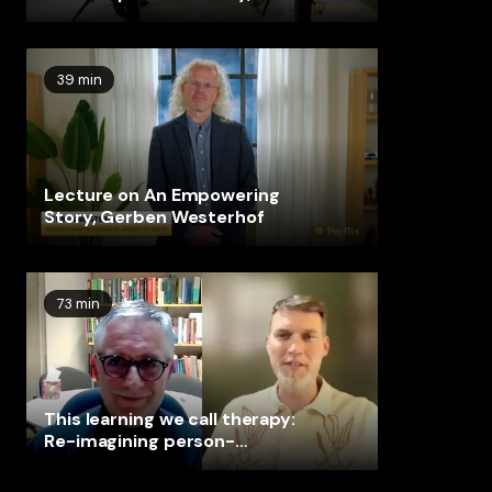
Gerben Westerhof
39 min
Lecture on An Empowering
Story, Gerben Westerhof
73 min
This learning we call therapy:
Re-imagining person-
centred psychotherapy as
pedagogy