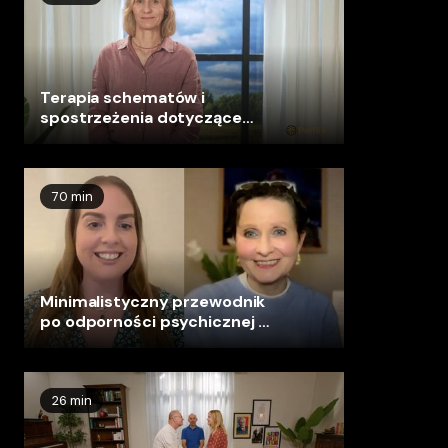
Terapia schematów i
spostrzeżenia dotyczące
rozwoju dziecka
70 min
Minimalistyczny przewodnik
po odporności psychicznej -
Ute Liersch
26 min