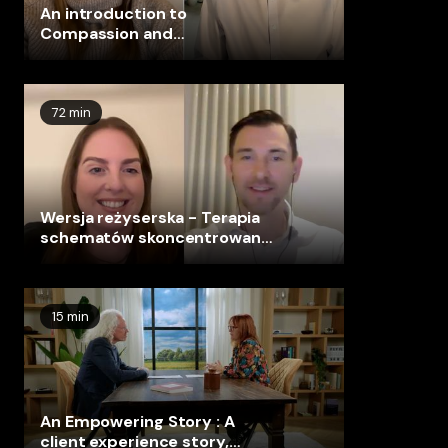
An introduction to
Compassion and
Compassion-Focused
Therapy
72 min
Wersja reżyserska - Terapia
schematów skoncentrowana
na ciele – Refleksja nad
sesjami w studio z
pacjentami Psyflix
15 min
An Empowering Story : A
client experience story,