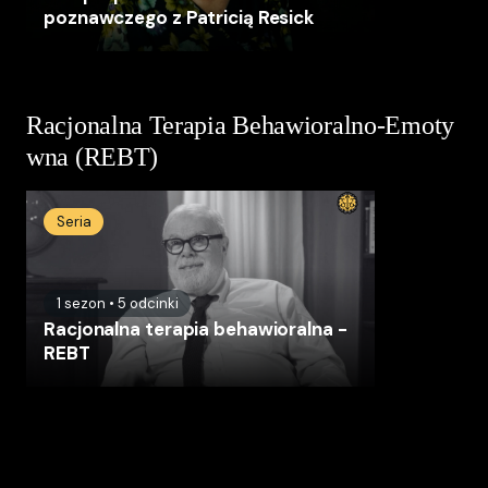
poznawczego z Patricią Resick
Racjonalna Terapia Behawioralno-Emoty
wna (REBT)
Seria
1
sezon
•
5
odcinki
Racjonalna terapia behawioralna -
REBT