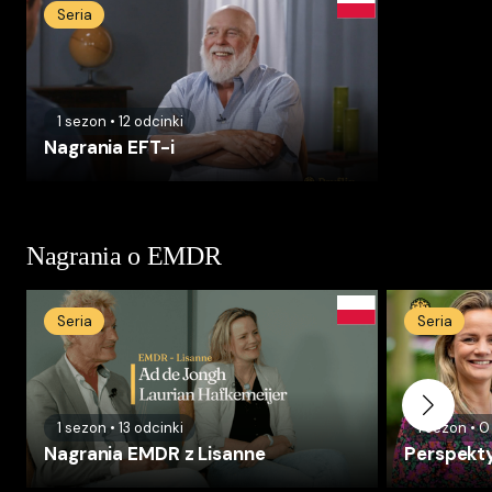
Seria
1
sezon
•
12
odcinki
Nagrania EFT-i
Nagrania o EMDR
Seria
Seria
1
sezon
•
13
odcinki
1
sezon
•
0
Nagrania EMDR z Lisanne
Perspekt