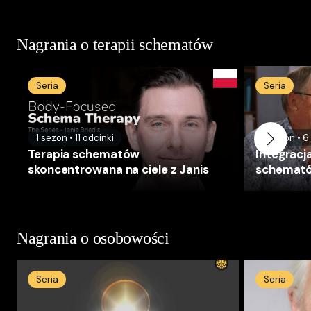
Nagrania o terapii schematów
Seria
Seria
1
sezon
•
11
odcinki
1
sezon
•
6
Terapia schematów
Integracja
skoncentrowana na ciele z Janis
schemat
Nagrania o osobowości
Seria
Seria