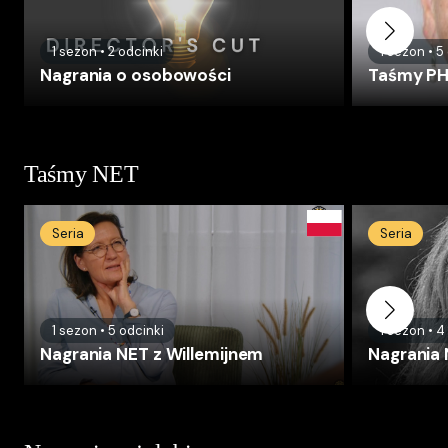
1
sezon
•
2
odcinki
1
sezon
•
5
Nagrania o osobowości
Taśmy PH
Taśmy NET
Seria
Seria
1
sezon
•
5
odcinki
1
sezon
•
4
Nagrania NET z Willemijnem
Nagrania 