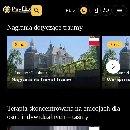
PL
Nagrania dotyczące traumy
Seria
Seria
1
sezon
•
12
odcinki
1
sezon
•
4
Nagrania na temat traum
Wersja re
Terapia skoncentrowana na emocjach dla
osób indywidualnych – taśmy