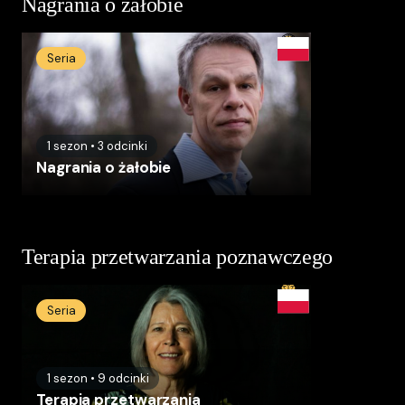
Nagrania o żałobie
Seria
1
sezon
•
3
odcinki
Nagrania o żałobie
Terapia przetwarzania poznawczego
Seria
1
sezon
•
9
odcinki
Terapia przetwarzania