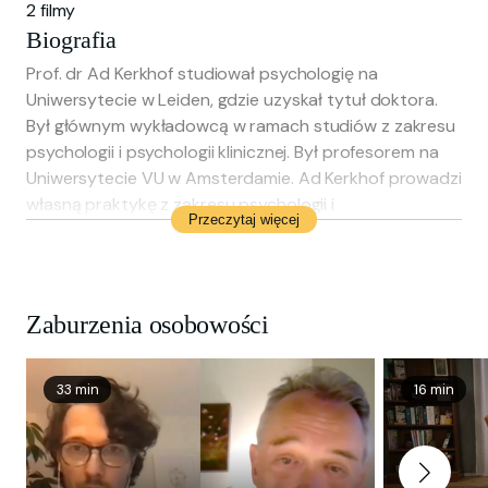
2 filmy
Biografia
Prof. dr Ad Kerkhof studiował psychologię na
Uniwersytecie w Leiden, gdzie uzyskał tytuł doktora.
Był głównym wykładowcą w ramach studiów z zakresu
psychologii i psychologii klinicznej. Był profesorem na
Uniwersytecie VU w Amsterdamie. Ad Kerkhof prowadzi
własną praktykę z zakresu psychologii i
Przeczytaj więcej
psychopatologii. Jest współautorem wielu książek na
temat zachowań samobójczych.
Zaburzenia osobowości
33 min
16 min