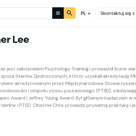
Skontaktuj się z
PL
her
Lee
Lee jest założycielem Psychology Training i prowadził liczne wars
 spoza Stanów Zjednoczonych, którzy uzyskali akredytację 
czykiem akredytowanym przez Międzynarodowe Stowarzyszeni
osobowości i zespołu stresu pourazowego (PTSD), zdobywają
apiro Award i Jeffrey Young Award. Był głównym badaczem w
erline i PTSD. Obecnie Chris prowadzi prywatną praktykę i je