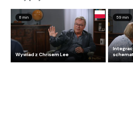
8 min
59 min
Integrac
Wywiad z Chrisem Lee
schemató
Jonatha