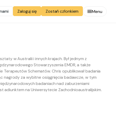
 nami
Zostań członkiem
Zaloguj się
Menu
ztaty w Australii i innych krajach. Był jednym z
Międzynarodowego Stowarzyszenia EMDR, a także
e Terapeutów Schematów. Chris opublikował badania
c nagrody za wybitne osiągnięcia badawcze, w tym
 międzynarodowych badaniach nad zaburzeniami
st adiunktem na Uniwersytecie Zachodnioaustralijskim.