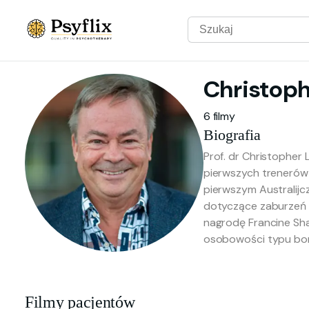
Christop
6 filmy
Biografia
Prof. dr Christopher 
pierwszych trenerów
pierwszym Australij
dotyczące zaburzeń 
nagrodę Francine Sh
osobowości typu bord
Filmy pacjentów