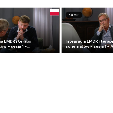
49 min
ja EMDR i terapii
Integracja EMDR i terapi
w - sesja 1 -
schematów - sesja 1 - A
n