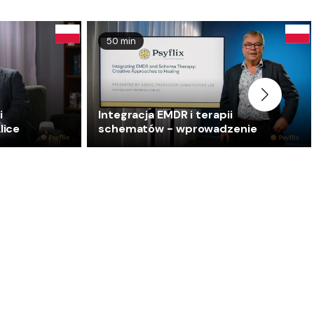
50 min
i
Integracja EMDR i terapii
lice
schematów - wprowadzenie